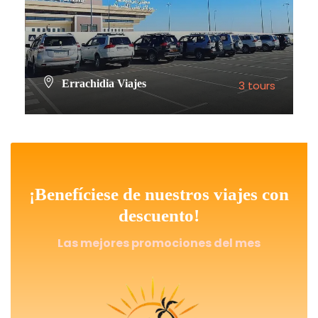
Errachidia Viajes
3 tours
VIEW ALL TOURS
¡Benefíciese de nuestros viajes con
descuento!
Las mejores promociones del mes