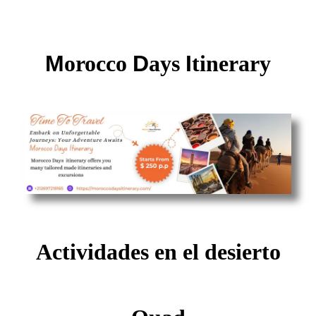
M
orocco
D
ays
I
tinerary
Actividades en el desierto