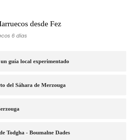
Marruecos desde Fez
cos 6 días
 un guía local experimentado
ierto del Sáhara de Merzouga
Merzouga
 de Todgha - Boumalne Dades