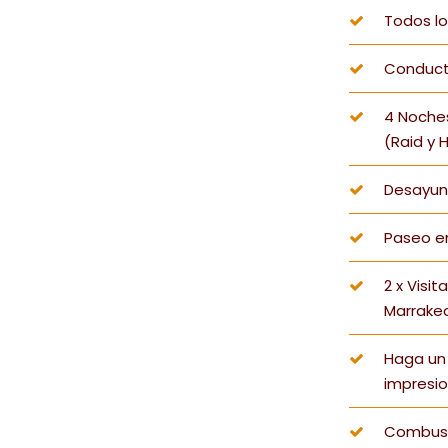
Todos lo
Conducto
4 Noches
(Raid y 
Desayuno
Paseo en
2 x Visit
Marrakec
Haga un 
impresio
Combusti