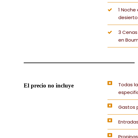
1 Noche
desierto
3 Cenas 
en Boum
Todas la
El precio no incluye
especifi
Gastos p
Entrada
Propinas