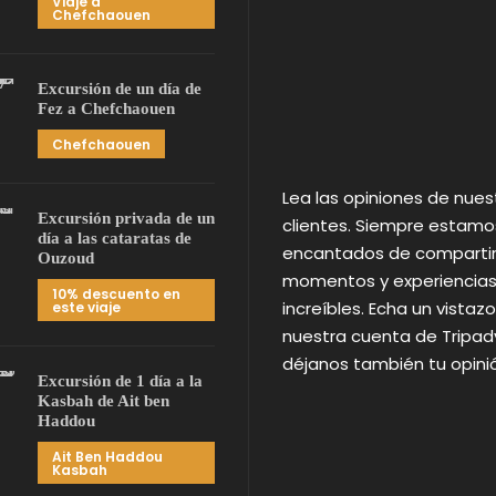
Viaje a
Chefchaouen
Excursión de un día de
Fez a Chefchaouen
Chefchaouen
Lea las opiniones de nues
Excursión privada de un
clientes. Siempre estamo
día a las cataratas de
encantados de comparti
Ouzoud
momentos y experiencia
10% descuento en
increíbles. Echa un vistazo
este viaje
nuestra cuenta de Tripadv
déjanos también tu opini
Excursión de 1 día a la
Kasbah de Ait ben
Haddou
Ait Ben Haddou
Kasbah