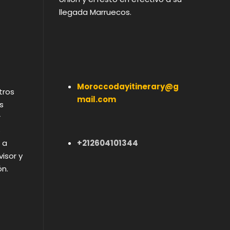
llegada Marruecos.
Moroccodayitinerary@g
tros
mail.com
s
r
s
 a
+212604101344
isor y
ón.