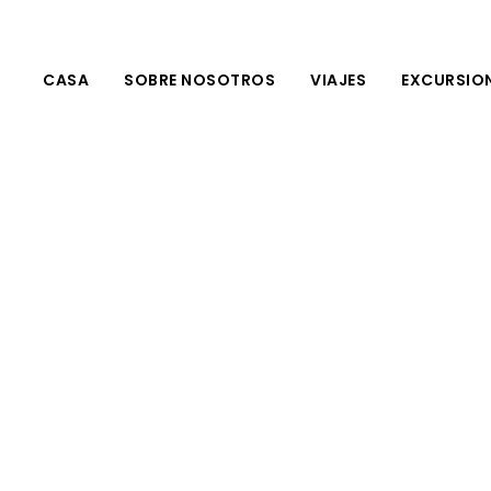
CASA
SOBRE NOSOTROS
VIAJES
EXCURSIO
En Camello Por El Desierto De M